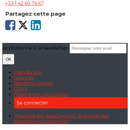
+33 1 42 60 76 67
Partagez cette page
Je m'abonne à la newsletter
OK
Plan du site
Licences
Mentions légales
CGUV
Paramétrer vos cookies
Se connecter
Propulsé par AssoConnect, le logiciel des
associations Culturelles